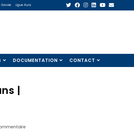
 Savoie
Ligue Aura
S
DOCUMENTATION
CONTACT
ns |
commentaire