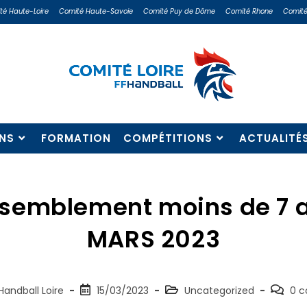
té Haute-Loire
Comité Haute-Savoie
Comité Puy de Dôme
Comité Rhone
Comité
NS
FORMATION
COMPÉTITIONS
ACTUALITÉ
semblement moins de 7 a
MARS 2023
andball Loire
15/03/2023
Uncategorized
0 