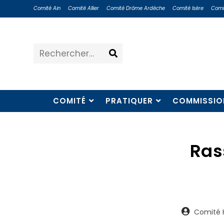
Comité Ain
Comité Allier
Comité Drôme Ardèche
Comité Isère
Comi
Rechercher…
COMITÉ
PRATIQUER
COMMISSIO
Ras
Comité H